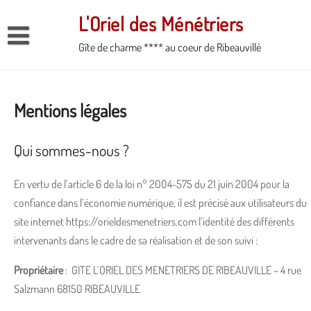
Skip
L'Oriel des Ménétriers
to
content
Gîte de charme **** au coeur de Ribeauvillé
Accueil
Votre gîte de charme en duo
Mentions légales
Galerie
Réservation
Qui sommes-nous ?
Conditions et Tarifs
En vertu de l’article 6 de la loi n° 2004-575 du 21 juin 2004 pour la
confiance dans l’économie numérique, il est précisé aux utilisateurs du
site internet https://orieldesmenetriers.com l’identité des différents
intervenants dans le cadre de sa réalisation et de son suivi :
Propriétaire
: GITE L’ORIEL DES MENETRIERS DE RIBEAUVILLE – 4 rue
Salzmann 68150 RIBEAUVILLE